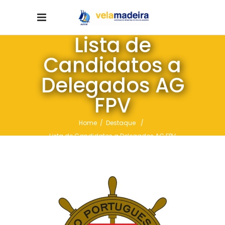
Lista de
Candidatos a
Delegados AG
FPV
Home
/
Destaque
/
Lista de Candidatos a Delegados AG FPV