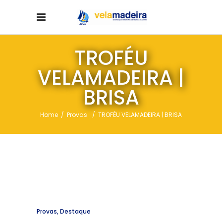
TROFÉU
VELAMADEIRA |
BRISA
Home
/
Provas
/
TROFÉU VELAMADEIRA | BRISA
Provas
,
Destaque